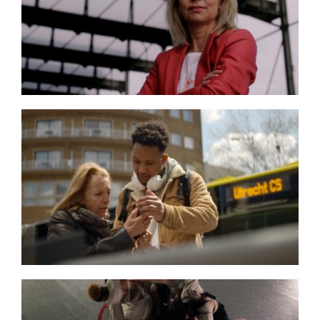
ORGANISEER JE WERKGELUK
Use Your Talents
NETWORK ACADEMY
Cisco