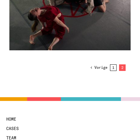
ZERO WASTE FASHION
Free Prisoners
Vorige
1
2
HOME
CASES
TEAM